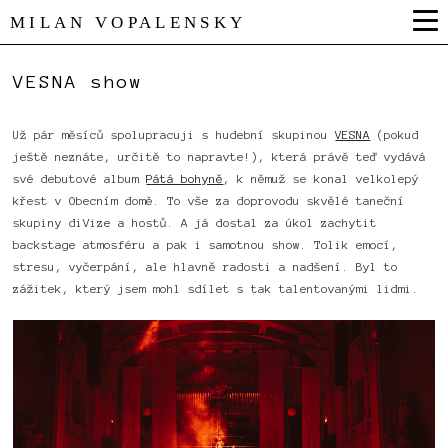
MILAN VOPALENSKY
VESNA show
Už pár měsíců spolupracuji s hudební skupinou
VESNA
(pokud
ještě neznáte, určitě to napravte!), která právě teď vydává
své debutové album
Pátá bohyně
, k němuž se konal velkolepý
křest v Obecním domě. To vše za doprovodu skvělé taneční
skupiny diVize a hostů. A já dostal za úkol zachytit
backstage atmosféru a pak i samotnou show. Tolik emocí,
stresu, vyčerpání, ale hlavně radosti a nadšení. Byl to
zážitek, který jsem mohl sdílet s tak talentovanými lidmi.