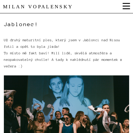
MILAN VOPALENSKY
Jablonec!
Už druhý maturitní ples, který jsem v Jablonci nad Nisou
fotil a opět to byla jízda!
To místo mě fakt baví! Milí lidé, skvělá atmosféra a
neopakovatelný chvíle! A tady k nahlédnutí pár momentek z
večera :)