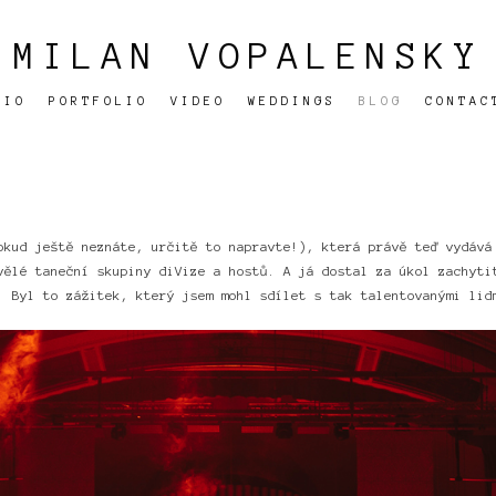
MILAN VOPALENSKY
BIO
PORTFOLIO
VIDEO
WEDDINGS
BLOG
CONTAC
kud ještě neznáte, určitě to napravte!), která právě teď vydáv
vělé taneční skupiny diVize a hostů. A já dostal za úkol zachyti
. Byl to zážitek, který jsem mohl sdílet s tak talentovanými lid