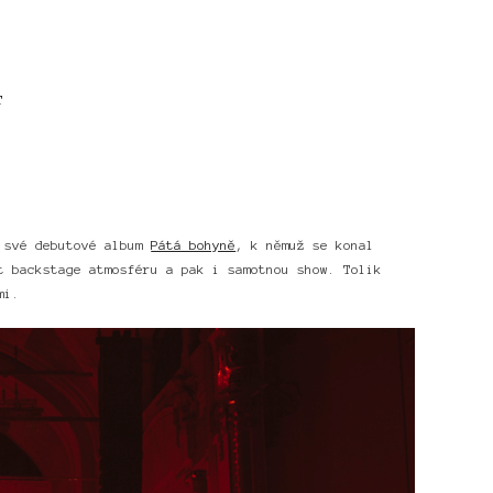
T
á své debutové album
Pátá bohyně
, k němuž se konal
t backstage atmosféru a pak i samotnou show. Tolik
mi.