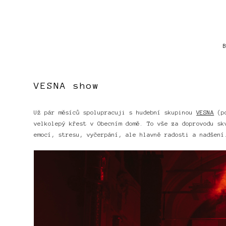
VESNA show
Už pár měsíců spolupracuji s hudební skupinou
VESNA
(po
velkolepý křest v Obecním domě. To vše za doprovodu sk
emocí, stresu, vyčerpání, ale hlavně radosti a nadšení