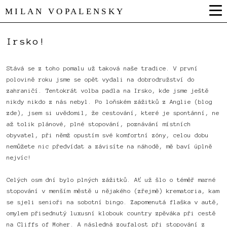
MILAN VOPALENSKY
Irsko!
Stává se z toho pomalu už taková naše tradice. V první
polovině roku jsme se opět vydali na dobrodružství do
zahraničí. Tentokrát volba padla na Irsko, kde jsme ještě
nikdy nikdo z nás nebyl. Po loňském zážitků z Anglie (blog
zde), jsem si uvědomil, že cestování, které je spontánní, ne
až tolik plánové, plné stopování, poznávání místních
obyvatel, při němž opustím své komfortní zóny, celou dobu
nemůžete nic předvídat a závisíte na náhodě, mě baví úplně
nejvíc!
Celých osm dní bylo plných zážitků. Ať už šlo o téměř marné
stopování v menším městě u nějakého (zřejmě) krematoria, kam
se sjeli senioři na sobotní bingo. Zapomenutá flaška v autě,
omylem přisednutý luxusní klobouk country zpěváka při cestě
na Cliffs of Moher. A následná zoufalost při stopování z