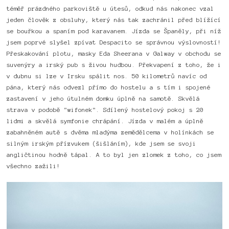
téměř prázdného parkoviště u útesů, odkud nás nakonec vzal
jeden člověk z obsluhy, který nás tak zachránil před blížící
se bouřkou a spaním pod karavanem. Jízda se Španěly, při níž
jsem poprvé slyšel zpívat Despacito se správnou výslovností!
Přeskakování plotu, masky Eda Sheerana v Galway v obchodu se
suvenýry a irský pub s živou hudbou. Překvapení z toho, že i
v dubnu si lze v Irsku spálit nos. 50 kilometrů navíc od
pána, který nás odvezl přímo do hostelu a s tím i spojené
zastavení v jeho útulném domku úplně na samotě. Skvělá
strava v podobě "wifonek". Sdílený hostelový pokoj s 20
lidmi a skvělá symfonie chrápání. Jízda v malém a úplně
zabahněném autě s dvěma mladýma zemědělcema v holínkách se
silným irským přízvukem (šišláním), kde jsem se svoji
angličtinou hodně tápal. A to byl jen zlomek z toho, co jsem
všechno zažili!