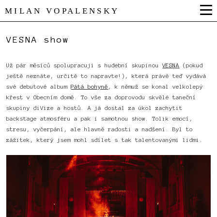
MILAN VOPALENSKY
VESNA show
Už pár měsíců spolupracuji s hudební skupinou
VESNA
(pokud
ještě neznáte, určitě to napravte!), která právě teď vydává
své debutové album
Pátá bohyně
, k němuž se konal velkolepý
křest v Obecním domě. To vše za doprovodu skvělé taneční
skupiny diVize a hostů. A já dostal za úkol zachytit
backstage atmosféru a pak i samotnou show. Tolik emocí,
stresu, vyčerpání, ale hlavně radosti a nadšení. Byl to
zážitek, který jsem mohl sdílet s tak talentovanými lidmi.