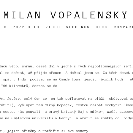
MILAN VOPALENSKY
BIO
PORTFOLIO
VIDEO
WEDDINGS
BLOG
CONTAC
dnou větou shrnul deset dní v jedné z mých nejoblíbenějších zemí
hl se dočkat, až přijde březen. A dočkal jsem se. Za těch deset 
, spát u Indů, podívat se na Camdentown, jezdit několik hodin me
 700 kilometrů, dostat se do
ými řetězy, celý den se jen tak poflakovat na pláži, obdivovat b
rátit!), vyšlapat tam mírný kopeček, cestou nazpět odchytit úžas
a cestou nás pozvali na pravý britský čaj s mlékem, začít stopov
se na uměleckou univerzitu v Penrynu a vrátit se zpátky do Londý
di, jejich příběhy a rozšířit si své obzory.