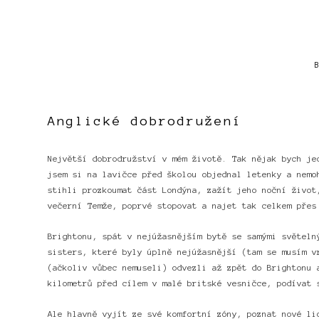
Anglické dobrodružení
Největší dobrodružství v mém životě. Tak nějak bych je
jsem si na lavičce před školou objednal letenky a nemo
stihli prozkoumat část Londýna, zažít jeho noční život
večerní Temže, poprvé stopovat a najet tak celkem přes
Brightonu, spát v nejúžasnějším bytě se samými světeln
sisters, které byly úplně nejúžasnější (tam se musím v
(ačkoliv vůbec nemuseli) odvezli až zpět do Brightonu 
kilometrů před cílem v malé britské vesničce, podívat 
Ale hlavně vyjít ze své komfortní zóny, poznat nové li