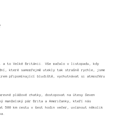
T
, a to Velké Británii. Vše začalo v listopadu, kdy
dní, které samozřejmě utekly tak strašně rychle, jsme
trem připomínající bludiště, vychutnávat si atmosféru
arevné plážové chatky, dostopovat na útesy Seven
ný manželský pár Brita a Američanky, kteří nás
at 500 km cestu v šest hodin večer, uvíznout několik
na.