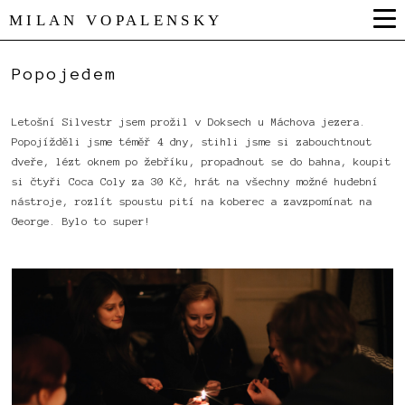
MILAN VOPALENSKY
Popojedem
Letošní Silvestr jsem prožil v Doksech u Máchova jezera.
Popojížděli jsme téměř 4 dny, stihli jsme si zabouchtnout
dveře, lézt oknem po žebříku, propadnout se do bahna, koupit
si čtyři Coca Coly za 30 Kč, hrát na všechny možné hudební
nástroje, rozlít spoustu pití na koberec a zavzpomínat na
George. Bylo to super!