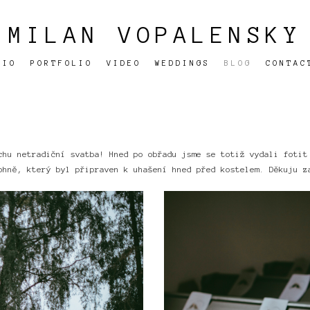
MILAN VOPALENSKY
BIO
PORTFOLIO
VIDEO
WEDDINGS
BLOG
CONTAC
chu netradiční svatba! Hned po obřadu jsme se totiž vydali fotit
ohně, který byl připraven k uhašení hned před kostelem. Děkuju z