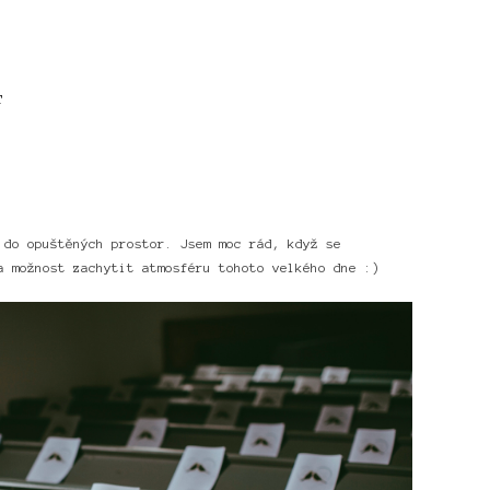
T
 do opuštěných prostor. Jsem moc rád, když se
a možnost zachytit atmosféru tohoto velkého dne :)